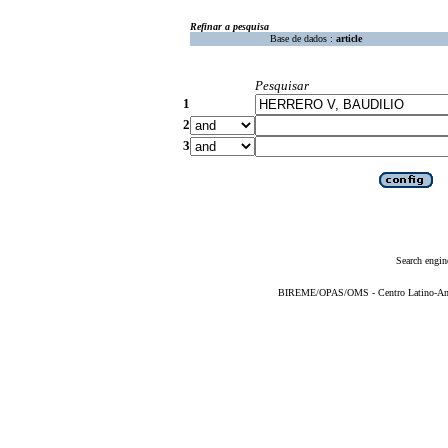
Refinar a pesquisa
Base de dados :
article
Pesquisar
1
2
3
Search engin
BIREME/OPAS/OMS - Centro Latino-Ame