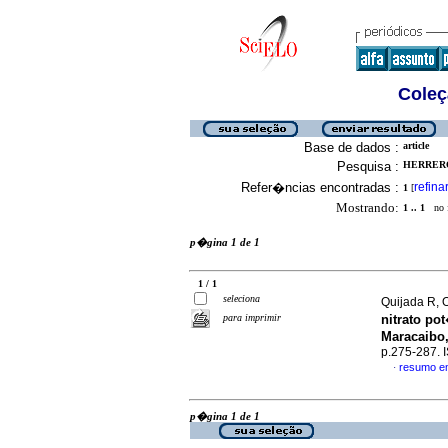
Coleç
Base de dados :
article
Pesquisa :
HERRERO 
Refer�ncias encontradas :
refina
1
[
Mostrando:
1 .. 1
no f
p�gina 1 de 1
1 / 1
seleciona
Quijada R, 
para imprimir
nitrato po
Maracaibo
p.275-287.
resumo e
·
p�gina 1 de 1