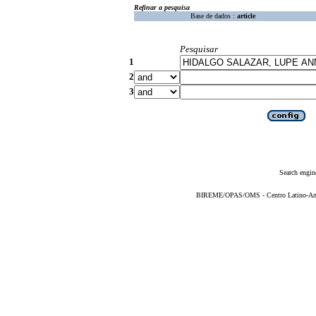
Refinar a pesquisa
Base de dados :
article
Pesquisar
1
2
3
Search engin
BIREME/OPAS/OMS - Centro Latino-Ame