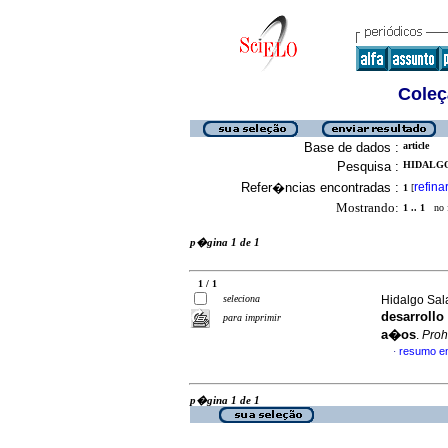
Coleç
Base de dados :
article
Pesquisa :
HIDALGO
Refer�ncias encontradas :
refina
1
[
Mostrando:
1 .. 1
no f
p�gina 1 de 1
1 / 1
seleciona
Hidalgo Sala
desarrollo
para imprimir
a�os
.
Pro
resumo e
·
p�gina 1 de 1