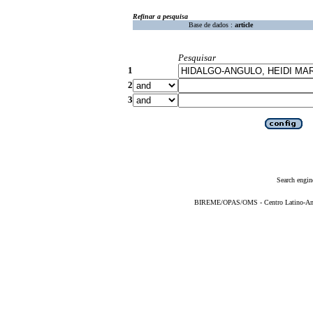
Refinar a pesquisa
Base de dados :
article
Pesquisar
1
2
3
Search engin
BIREME/OPAS/OMS - Centro Latino-Ame