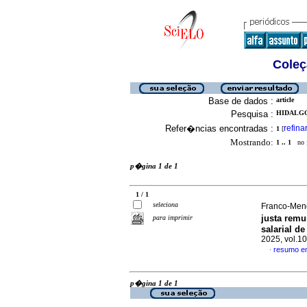
Coleç
Base de dados :
article
Pesquisa :
HIDALGO
Refer�ncias encontradas :
refina
1
[
Mostrando:
1 .. 1
no f
p�gina 1 de 1
1 / 1
seleciona
Franco-Men
justa remu
para imprimir
salarial d
2025, vol.1
resumo e
·
p�gina 1 de 1