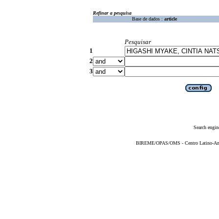
Refinar a pesquisa
Base de dados :
article
Pesquisar
1
2
3
Search engin
BIREME/OPAS/OMS - Centro Latino-Ame