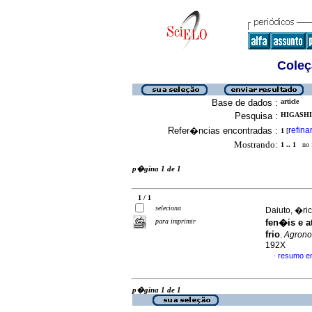
Coleç
Base de dados :
article
Pesquisa :
HIGASHI
Refer�ncias encontradas :
refina
1
[
Mostrando:
1 .. 1
no f
p�gina 1 de 1
1 / 1
seleciona
Daiuto, �ric
para imprimir
fen�is e a
frio
.
Agrono
192X
resumo e
·
p�gina 1 de 1