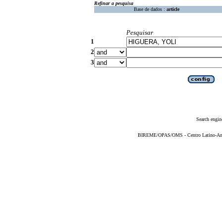
Refinar a pesquisa
Base de dados :
article
Pesquisar
1
2
3
Search engin
BIREME/OPAS/OMS - Centro Latino-Ame