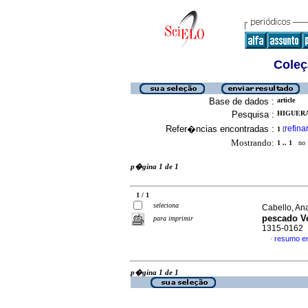
Coleç
Base de dados :
article
Pesquisa :
HIGUERA,
Refer�ncias encontradas :
refina
1
[
Mostrando:
1 .. 1
no f
p�gina 1 de 1
1 / 1
seleciona
Cabello, Ana
pescado V
para imprimir
1315-0162
resumo e
·
p�gina 1 de 1