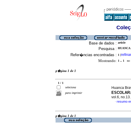
Coleç
Base de dados :
article
Pesquisa :
HUANCA 
Refer�ncias encontradas :
refina
1
[
Mostrando:
1 .. 1
no f
p�gina 1 de 1
1 / 1
seleciona
Huanca Bra
ESCOLAR
para imprimir
vol.6, no.1
resumo e
·
p�gina 1 de 1