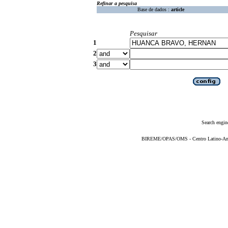
Refinar a pesquisa
Base de dados :
article
Pesquisar
1
2
3
Search engin
BIREME/OPAS/OMS - Centro Latino-Ame