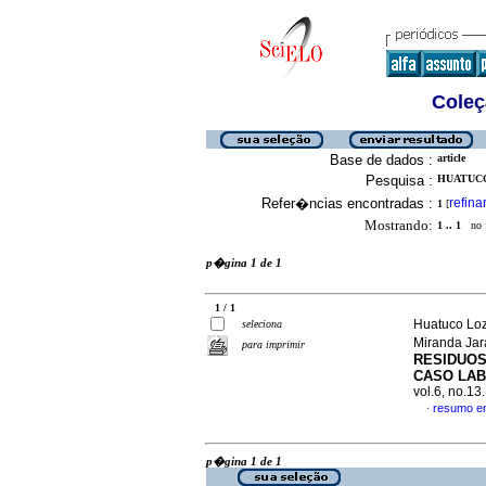
Coleç
Base de dados :
article
Pesquisa :
HUATUCO
Refer�ncias encontradas :
refina
1
[
Mostrando:
1 .. 1
no f
p�gina 1 de 1
1 / 1
Huatuco Loz
seleciona
Miranda Jar
para imprimir
RESIDUOS
CASO LAB
vol.6, no.1
resumo e
·
p�gina 1 de 1