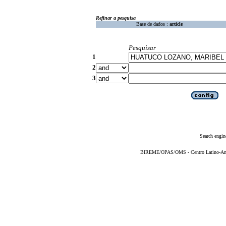
Refinar a pesquisa
Base de dados :
article
Pesquisar
1
2
3
Search engin
BIREME/OPAS/OMS - Centro Latino-Ame