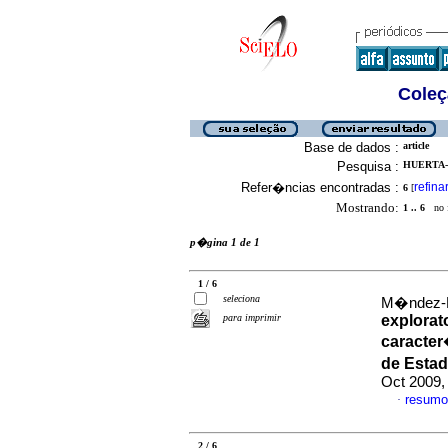
Coleç
Base de dados :
article
Pesquisa :
HUERTA-
Refer�ncias encontradas :
refina
6
[
Mostrando:
1 .. 6
no f
p�gina 1 de 1
1 / 6
seleciona
M�ndez-M
para imprimir
explorat
caracter
de Esta
Oct 2009,
resumo
·
2 / 6