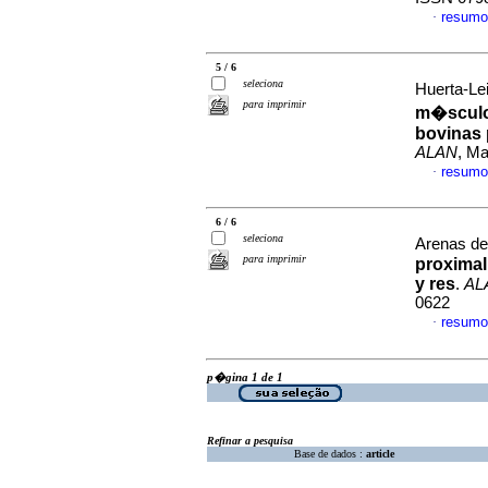
resumo
·
5 / 6
seleciona
Huerta-Lei
para imprimir
m�scul
bovinas 
ALAN
, Ma
resumo
·
6 / 6
seleciona
Arenas de 
para imprimir
proximal
y res
.
AL
0622
resumo
·
p�gina 1 de 1
Refinar a pesquisa
Base de dados :
article