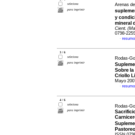
seleciona
Arenas de 
para imprimir
suplemen
y condic
mineral 
Cient. (M
0798-225
resumo
·
3 / 6
seleciona
Rodas-Gon
para imprimir
Supleme
Sobre la
Criollo 
Mayo 2007
resumo
·
4 / 6
seleciona
Rodas-Gon
para imprimir
Sacrific
Carnicer
Suplemen
Pastore
ISSN 079