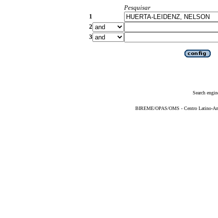
Pesquisar
1
2
3
Search engin
BIREME/OPAS/OMS - Centro Latino-Ame