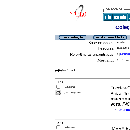
Coleç
Base de dados :
article
Pesquisa :
IMERY BU
Refer�ncias encontradas :
refina
3
[
Mostrando:
1 .. 3
no f
p�gina 1 de 1
1 / 3
seleciona
Fuentes-C
para imprimir
Buiza, J
macronut
vera
.
INC
resumo
·
2 / 3
seleciona
IMERY B