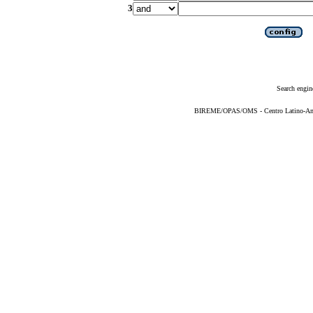
3
Search engin
BIREME/OPAS/OMS - Centro Latino-Ame