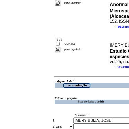
para imprimir
Anormal
Microspo
(Aloacea
152. ISSN
resumo
·
3 / 3
seleciona
IMERY BU
para imprimir
Estudio
especies
vol.25, n
resumo
·
p�gina 1 de 1
Refinar a pesquisa
Base de dados :
article
Pesquisar
1
2