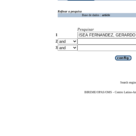
Refinar a pesquisa
Base de dados :
article
Pesquisar
1
2
3
Search engin
BIREME/OPAS/OMS - Centro Latino-Ame