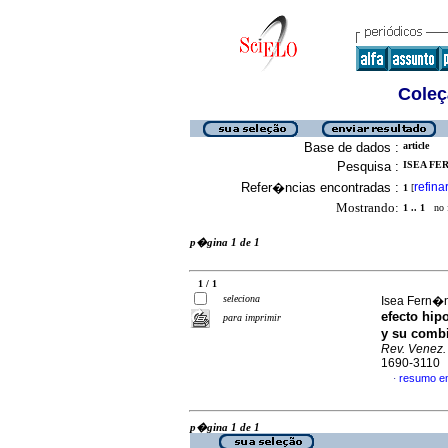
Coleç
Base de dados :
article
Pesquisa :
ISEA FE
Refer�ncias encontradas :
refina
1
[
Mostrando:
1 .. 1
no f
p�gina 1 de 1
1 / 1
seleciona
Isea Fern�n
efecto hip
para imprimir
y su combi
Rev. Venez.
1690-3110
resumo e
·
p�gina 1 de 1