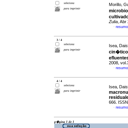
seleciona
Morillo, G
para imprimir
microbio
cultivad
Zulia
, Abr
resumo
·
3 / 4
seleciona
Isea, Dais
para imprimir
cin�tico
efluente
2008, vol
resumo
·
4 / 4
seleciona
Isea, Dais
para imprimir
macronut
residual
666. ISSN
resumo
·
p�gina 1 de 1