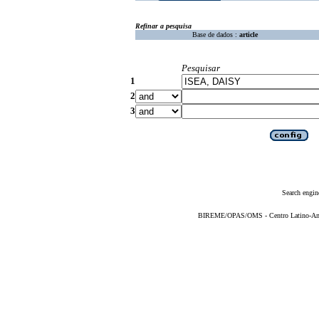
Refinar a pesquisa
Base de dados :
article
Pesquisar
1
2
3
Search engin
BIREME/OPAS/OMS - Centro Latino-Ame