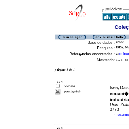
Coleç
Base de dados :
article
Pesquisa :
ISEA, DAI
Refer�ncias encontradas :
refina
4
[
Mostrando:
1 .. 4
no f
p�gina 1 de 1
1 / 4
seleciona
Isea, Dais
para imprimir
ecuaci�n
industri
Univ. Zuli
0770
resumo
·
2 / 4