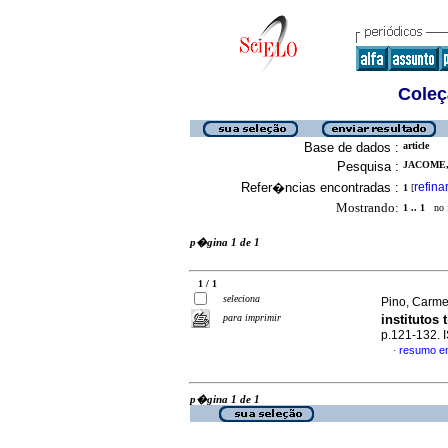
Coleç
Base de dados :
article
Pesquisa :
JACOME, 
Refer�ncias encontradas :
refina
1
[
Mostrando:
1 .. 1
no f
p�gina 1 de 1
1 / 1
seleciona
Pino, Carme
para imprimir
institutos
p.121-132.
resumo e
·
p�gina 1 de 1