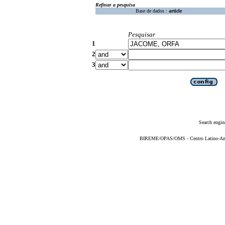
Refinar a pesquisa
Base de dados :
article
Pesquisar
1
2
3
Search engin
BIREME/OPAS/OMS - Centro Latino-Ame