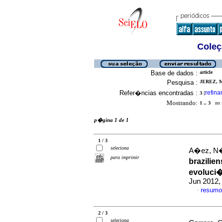
Coleç
Base de dados :
article
Pesquisa :
JEREZ, M
Refer�ncias encontradas :
refina
3
[
Mostrando:
1 .. 3
no f
p�gina 1 de 1
1 / 3
seleciona
A�ez, N�s
para imprimir
brazilie
evoluci
Jun 2012,
resumo
·
2 / 3
seleciona