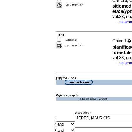
Carrero, 
para imprimir
sitiomed
eucalypt
vol.33, n
resumo
·
3 / 3
seleciona
Chiari L�
para imprimir
planific
forestal
vol.33, n
resumo
·
p�gina 1 de 1
Refinar a pesquisa
Base de dados :
article
Pesquisar
1
2
3