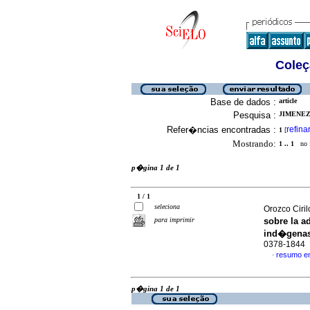
Coleç
Base de dados :
article
Pesquisa :
JIMENEZ
Refer�ncias encontradas :
refina
1
[
Mostrando:
1 .. 1
no f
p�gina 1 de 1
1 / 1
seleciona
Orozco Ciril
para imprimir
sobre la 
ind�gena
0378-1844
resumo e
·
p�gina 1 de 1