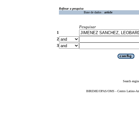
Refinar a pesquisa
Base de dados :
article
Pesquisar
1
2
3
Search engin
BIREME/OPAS/OMS - Centro Latino-Ame