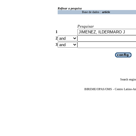
Refinar a pesquisa
Base de dados :
article
Pesquisar
1
2
3
Search engin
BIREME/OPAS/OMS - Centro Latino-Ame