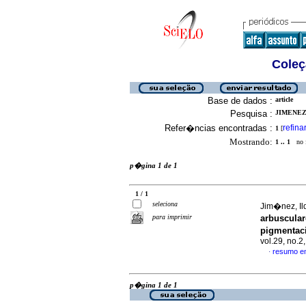
Coleç
Base de dados :
article
Pesquisa :
JIMENEZ,
Refer�ncias encontradas :
refina
1
[
Mostrando:
1 .. 1
no f
p�gina 1 de 1
1 / 1
seleciona
Jim�nez, Ild
para imprimir
arbuscular
pigmenta
vol.29, no.
resumo e
·
p�gina 1 de 1