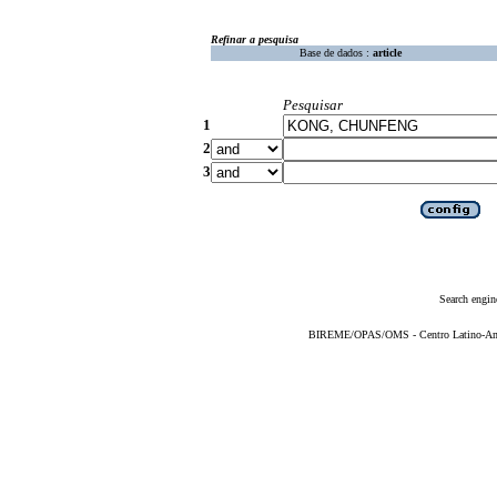
Refinar a pesquisa
Base de dados :
article
Pesquisar
1
2
3
Search engin
BIREME/OPAS/OMS - Centro Latino-Ame