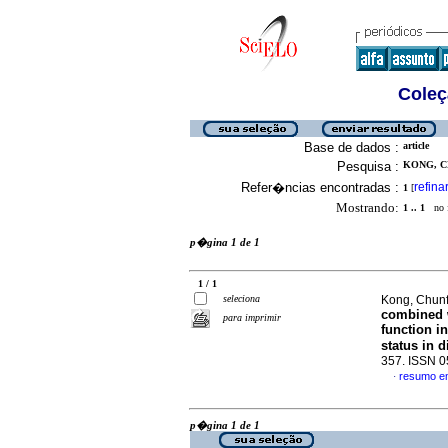
Coleç
Base de dados :
article
Pesquisa :
KONG, C
Refer�ncias encontradas :
refina
1
[
Mostrando:
1 .. 1
no f
p�gina 1 de 1
1 / 1
seleciona
Kong, Chun
combined w
para imprimir
function i
status in d
357. ISSN 
resumo e
·
p�gina 1 de 1