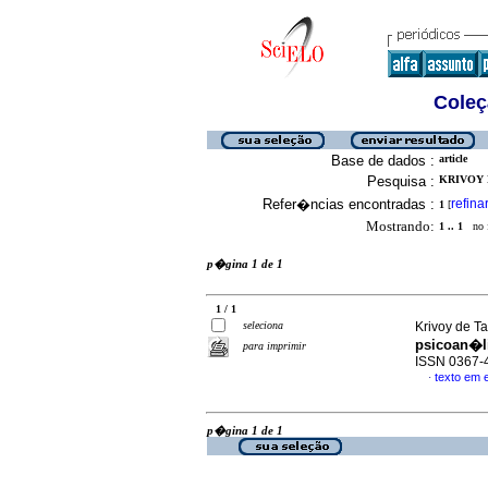
Coleç
Base de dados :
article
Pesquisa :
KRIVOY D
Refer�ncias encontradas :
refina
1
[
Mostrando:
1 .. 1
no f
p�gina 1 de 1
1 / 1
seleciona
Krivoy de Ta
psicoan�l
para imprimir
ISSN 0367-
texto em 
·
p�gina 1 de 1