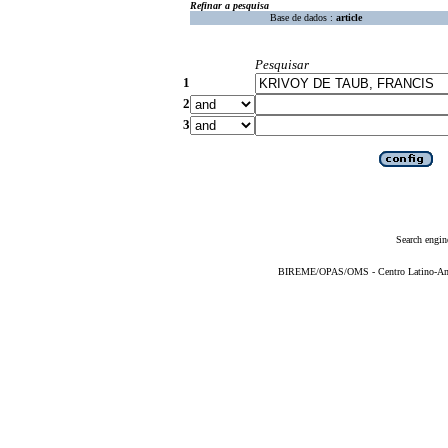
Refinar a pesquisa
Base de dados :
article
Pesquisar
1
2
3
Search engin
BIREME/OPAS/OMS - Centro Latino-Ame