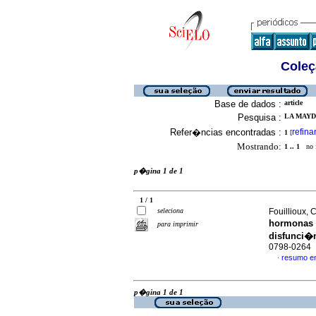
Coleç
Base de dados :
article
Pesquisa :
LA MAYDA
Refer�ncias encontradas :
refina
1
[
Mostrando:
1 .. 1
no f
p�gina 1 de 1
1 / 1
seleciona
Fouillioux, C
hormonas e
para imprimir
disfunci�n
0798-0264
resumo e
·
p�gina 1 de 1