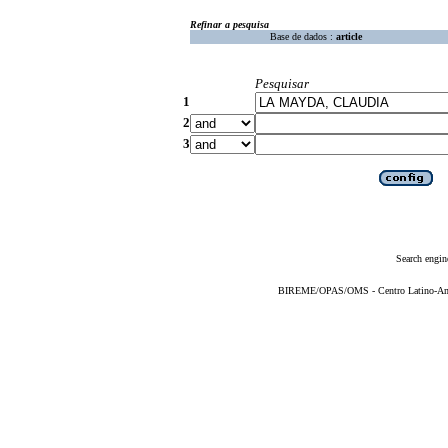
Refinar a pesquisa
Base de dados :
article
Pesquisar
1
2
3
Search engin
BIREME/OPAS/OMS - Centro Latino-Ame