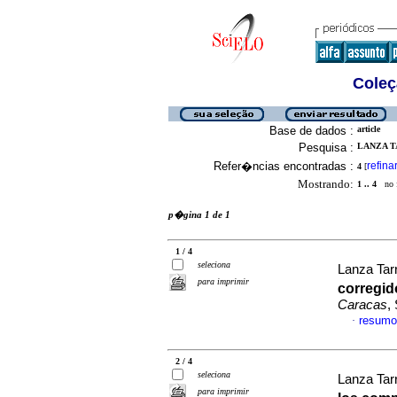
Coleç
Base de dados :
article
Pesquisa :
LANZA T
Refer�ncias encontradas :
refina
4
[
Mostrando:
1 .. 4
no f
p�gina 1 de 1
1 / 4
seleciona
Lanza Tar
para imprimir
corregid
Caracas
,
resumo
·
2 / 4
seleciona
Lanza Tarr
para imprimir