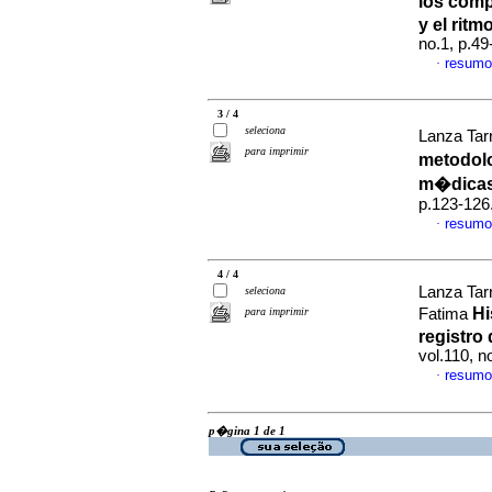
los comp
y el ritm
no.1, p.4
resumo
·
3 / 4
seleciona
Lanza Tar
para imprimir
metodolo
m�dica
p.123-126
resumo
·
4 / 4
Lanza Tar
seleciona
Hi
para imprimir
Fatima
registro 
vol.110, 
resumo
·
p�gina 1 de 1