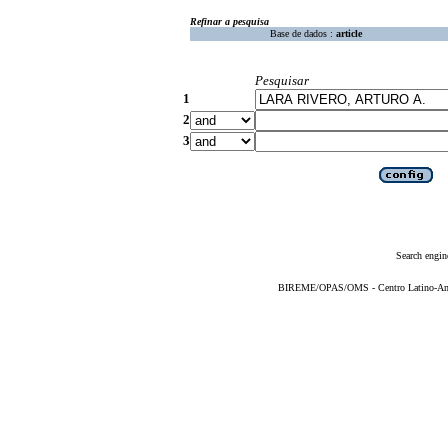
Refinar a pesquisa
Base de dados :
article
Pesquisar
1
2
3
Search engin
BIREME/OPAS/OMS - Centro Latino-Ame