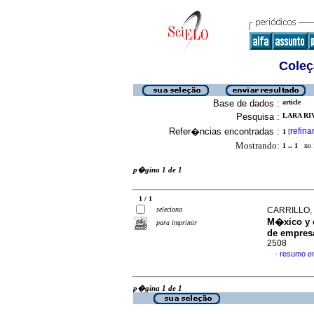
Coleç
Base de dados :
article
Pesquisa :
LARA RIV
Refer�ncias encontradas :
refina
1
[
Mostrando:
1 .. 1
no f
p�gina 1 de 1
1 / 1
seleciona
CARRILLO,
M�xico y 
para imprimir
de empres
2508
resumo e
·
p�gina 1 de 1