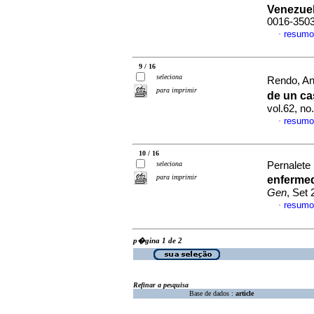
Venezue
0016-350
resumo
·
9 / 16
seleciona
Rendo, An
para imprimir
de un cas
vol.62, n
resumo
·
10 / 16
seleciona
Pernalete 
para imprimir
enferme
Gen
, Set
resumo
·
p�gina 1 de 2
Refinar a pesquisa
Base de dados :
article