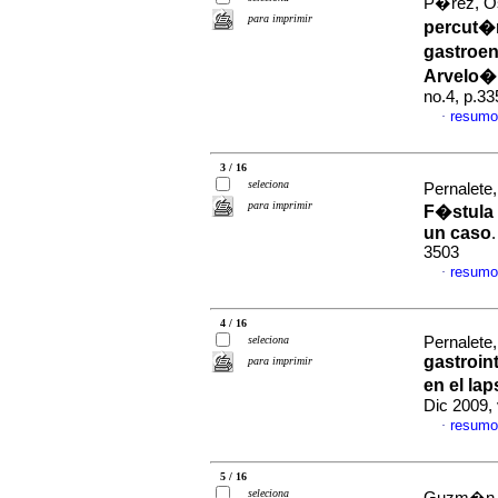
P�rez, Os
para imprimir
percut�
gastroen
Arvelo� 
no.4, p.3
resumo
·
3 / 16
seleciona
Pernalete,
para imprimir
F�stula 
un caso
3503
resumo
·
4 / 16
seleciona
Pernalete,
gastroint
para imprimir
en el la
Dic 2009,
resumo
·
5 / 16
seleciona