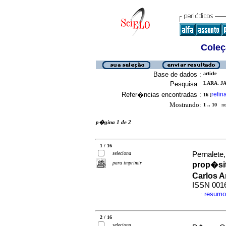
Coleç
Base de dados :
article
Pesquisa :
LARA, JA
Refer�ncias encontradas :
refin
16
[
Mostrando:
1 .. 10
no 
p�gina 1 de 2
1 / 16
seleciona
Pernalete,
para imprimir
prop�sit
Carlos 
ISSN 001
resumo
·
2 / 16
seleciona