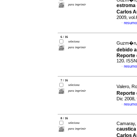
Guzm�n, F
para imprimir
estroma g
Carlos A
2009, vol
resumo
·
6 / 16
seleciona
Guzm�n, F
para imprimir
debido a
Reporte 
120. ISSN
resumo
·
7 / 16
seleciona
Valero, R
para imprimir
Reporte 
Dic 2008,
resumo
·
8 / 16
seleciona
Camaray, N
caustica
para imprimir
Carlos A