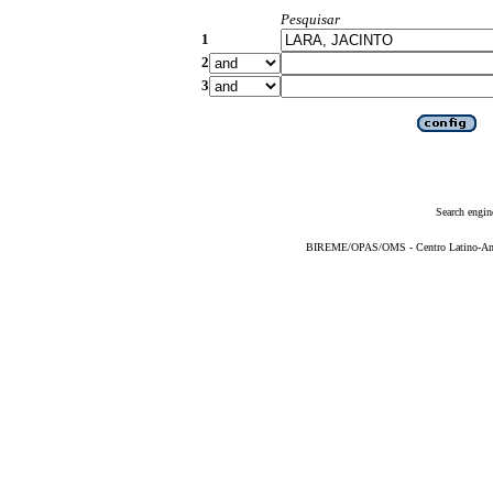
Pesquisar
1
2
3
Search engin
BIREME/OPAS/OMS - Centro Latino-Ame