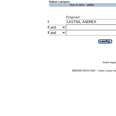
Refinar a pesquisa
Base de dados :
article
Pesquisar
1
2
3
Search engin
BIREME/OPAS/OMS - Centro Latino-Ame