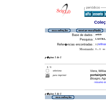
Coleç
Base de dados :
article
Pesquisa :
LASTRA, 
Refer�ncias encontradas :
refina
1
[
Mostrando:
1 .. 1
no f
p�gina 1 de 1
1 / 1
seleciona
Viera, Willia
portainjer
para imprimir
Bioagro
, Ag
resumo e
·
p�gina 1 de 1