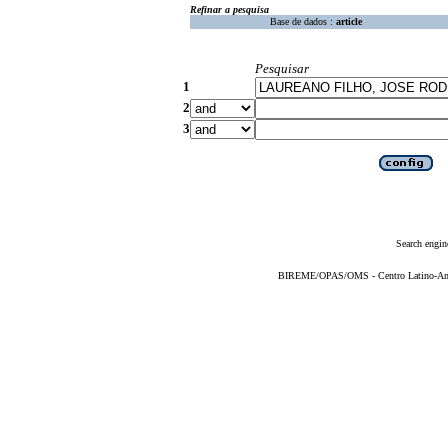
Refinar a pesquisa
Base de dados :
article
Pesquisar
1
2
3
Search engin
BIREME/OPAS/OMS - Centro Latino-Ame