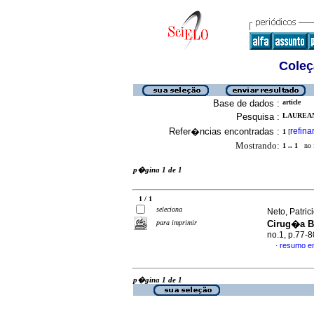
Coleç
Base de dados :
article
Pesquisa :
LAUREAN
Refer�ncias encontradas :
refina
1
[
Mostrando:
1 .. 1
no f
p�gina 1 de 1
1 / 1
seleciona
Neto, Patrici
para imprimir
Cirug�a B
no.1, p.77-
resumo e
·
p�gina 1 de 1