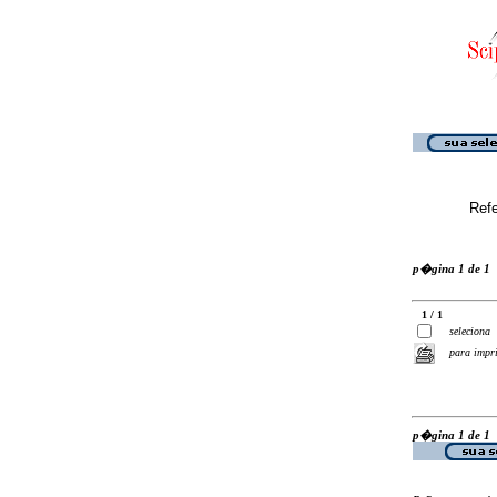
Ref
p�gina 1 de 1
1 / 1
seleciona
para impr
p�gina 1 de 1