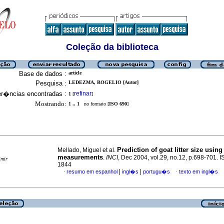
Coleção da biblioteca
Base de dados :
article
Pesquisa :
LEDEZMA, ROGELIO [Autor]
er�ncias encontradas :
refinar
1
[
]
Mostrando:
1 .. 1
no formato [
ISO 690
]
Prediction of goat litter size usin
Mellado, Miguel et al.
measurements
.
INCI
, Dec 2004, vol.29, no.12, p.698-701. 
imir
1844
|
|
resumo em espanhol
ingl�s
portugu�s
texto em ingl�s
·
·