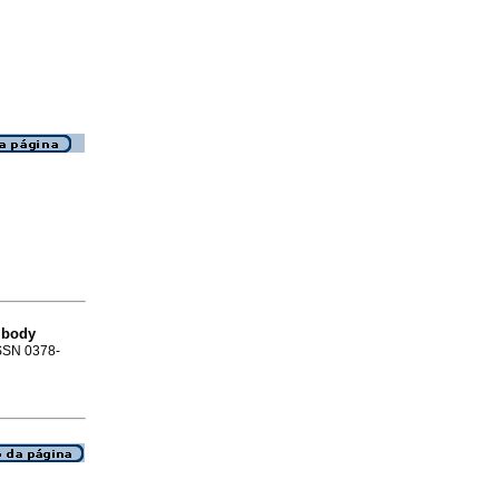
g body
ISSN 0378-