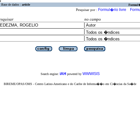
a
Base de dados :
article
Formul
Formul�rio livre
Formu
Pesquisar por :
esquisar
no campo
iAH
WWWISIS
Search engine:
powered by
BIREME/OPAS/OMS - Centro Latino-Americano e do Caribe de Informa��o em Ci�ncias da Sa�de