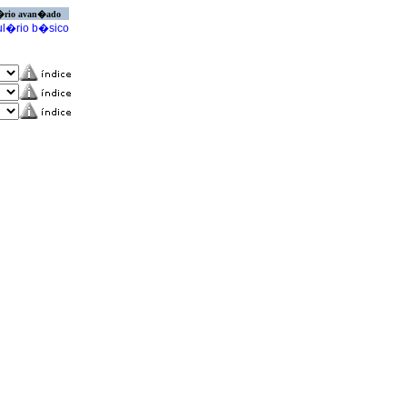
�rio avan�ado
l�rio b�sico