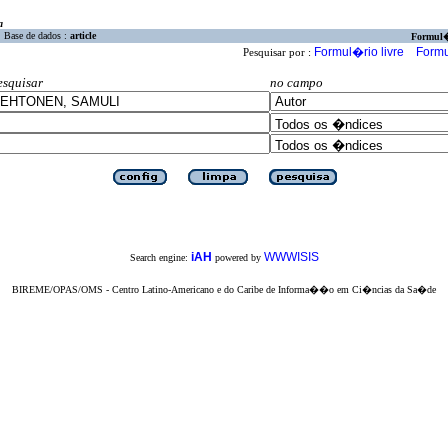
a
Base de dados :
article
Formul
Formul�rio livre
Formu
Pesquisar por :
esquisar
no campo
iAH
WWWISIS
Search engine:
powered by
BIREME/OPAS/OMS - Centro Latino-Americano e do Caribe de Informa��o em Ci�ncias da Sa�de