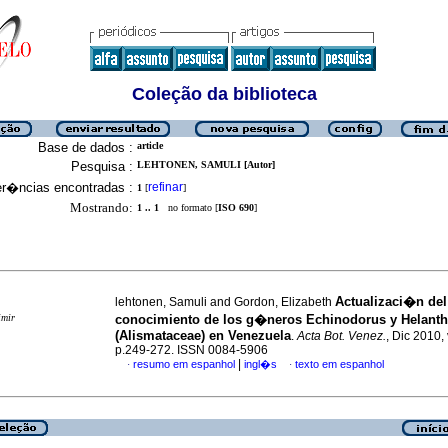
Coleção da biblioteca
Base de dados :
article
Pesquisa :
LEHTONEN, SAMULI [Autor]
er�ncias encontradas :
refinar
1
[
]
Mostrando:
1 .. 1
no formato [
ISO 690
]
Actualizaci�n del
lehtonen, Samuli and Gordon, Elizabeth
imir
conocimiento de los g�neros Echinodorus y Helant
(Alismataceae) en Venezuela
.
Acta Bot. Venez.
, Dic 2010, 
p.249-272. ISSN 0084-5906
|
resumo em espanhol
ingl�s
texto em espanhol
·
·