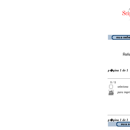
Ref
p�gina 1 de 1
1 / 1
seleciona
para impr
p�gina 1 de 1