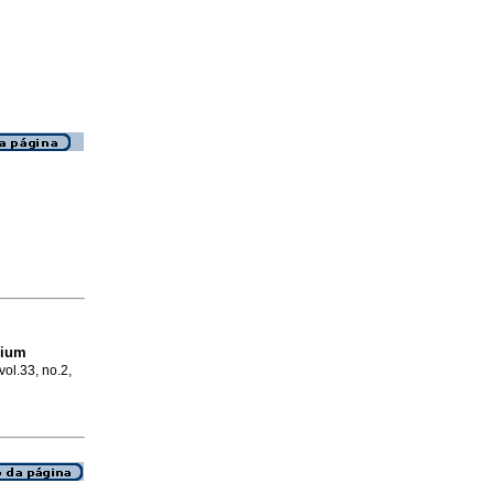
hium
vol.33, no.2,