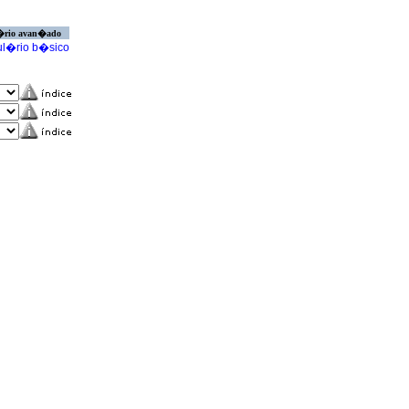
�rio avan�ado
l�rio b�sico