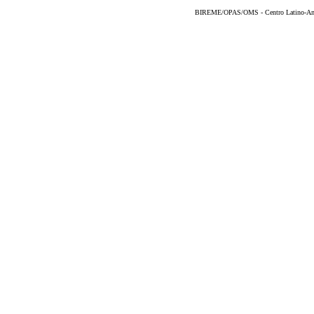
BIREME/OPAS/OMS - Centro Latino-Ame