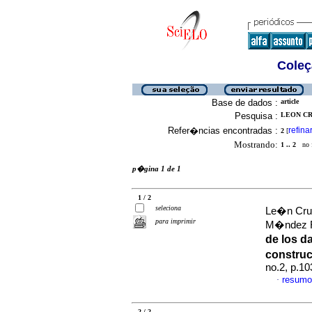
Coleç
Base de dados :
article
Pesquisa :
LEON CR
Refer�ncias encontradas :
refina
2
[
Mostrando:
1 .. 2
no f
p�gina 1 de 1
1 / 2
seleciona
Le�n Cruz
para imprimir
M�ndez R
de los da
constru
no.2, p.1
resumo
·
2 / 2