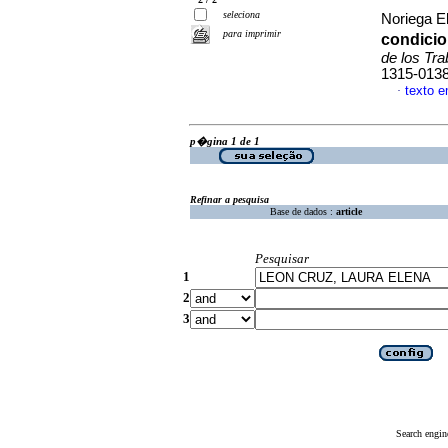
seleciona
Noriega E
para imprimir
condicio
de los Tr
1315-013
texto 
·
p�gina 1 de 1
Refinar a pesquisa
Base de dados :
article
Pesquisar
1
2
3
Search engin