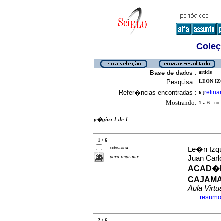
Coleç
Base de dados :
article
Pesquisa :
LEON IZ
Refer�ncias encontradas :
refina
6
[
Mostrando:
1 .. 6
no f
p�gina 1 de 1
1 / 6
seleciona
Le�n Izqu
para imprimir
Juan Car
ACAD�M
CAJAMA
Aula Virtu
resumo
·
2 / 6