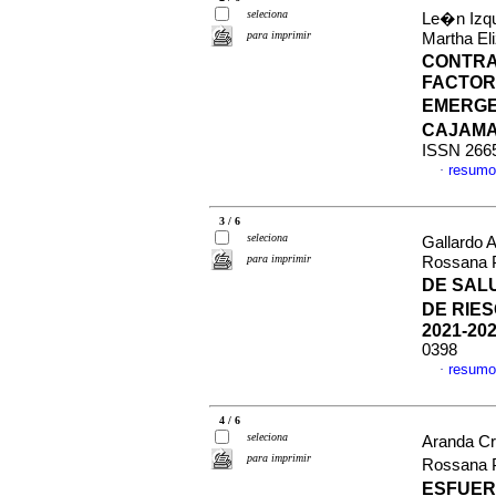
seleciona
Le�n Izqu
para imprimir
Martha El
CONTRA
FACTOR
EMERGE
CAJAMA
ISSN 266
resumo
·
3 / 6
seleciona
Gallardo 
para imprimir
Rossana P
DE SAL
DE RIE
2021-20
0398
resumo
·
4 / 6
seleciona
Aranda Cr
para imprimir
Rossana P
ESFUER