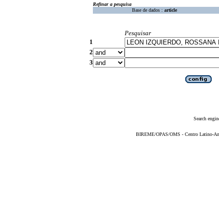
Refinar a pesquisa
Base de dados :
article
Pesquisar
1
2
3
Search engin
BIREME/OPAS/OMS - Centro Latino-Ame