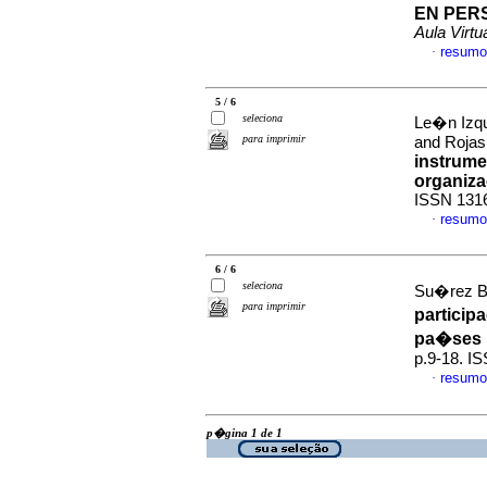
EN PER
Aula Virtu
resumo
·
5 / 6
seleciona
Le�n Izqu
para imprimir
and Rojas 
instrume
organiza
ISSN 131
resumo
·
6 / 6
seleciona
Su�rez Be
para imprimir
particip
pa�ses 
p.9-18. I
resumo
·
p�gina 1 de 1