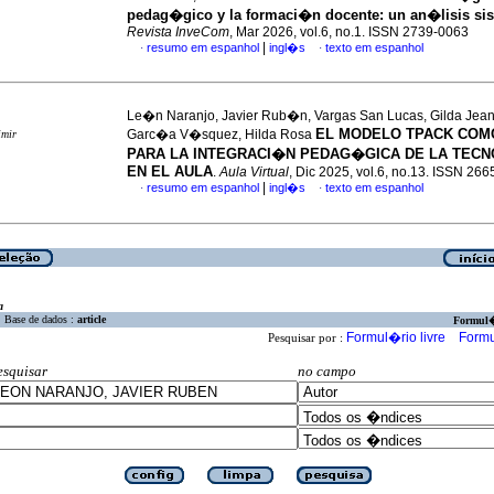
pedag�gico y la formaci�n docente: un an�lisis si
Revista InveCom
, Mar 2026, vol.6, no.1. ISSN 2739-0063
|
resumo em espanhol
ingl�s
texto em espanhol
·
·
Le�n Naranjo, Javier Rub�n, Vargas San Lucas, Gilda Jean
EL MODELO TPACK COM
Garc�a V�squez, Hilda Rosa
imir
PARA LA INTEGRACI�N PEDAG�GICA DE LA TEC
EN EL AULA
.
Aula Virtual
, Dic 2025, vol.6, no.13. ISSN 26
|
resumo em espanhol
ingl�s
texto em espanhol
·
·
a
Base de dados :
article
Formul
Formul�rio livre
Formu
Pesquisar por :
esquisar
no campo