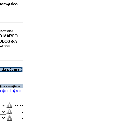
stem�tico
.
nett and
O MARCO
NOLOG�A
65-0398
�rio avan�ado
l�rio b�sico