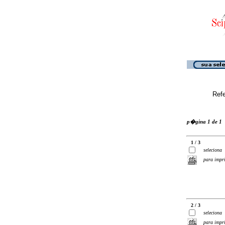
Ref
p�gina 1 de 1
1 / 3
seleciona
para impr
2 / 3
seleciona
para impr