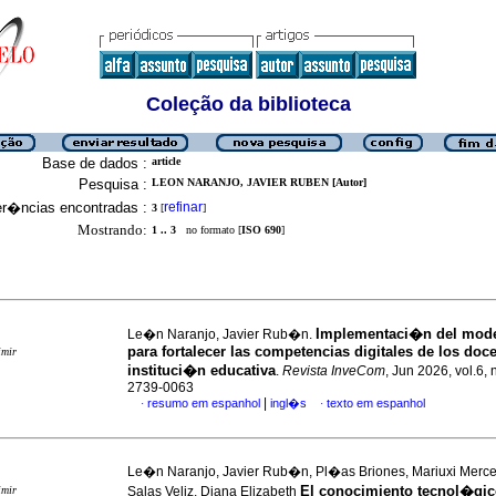
Coleção da biblioteca
Base de dados :
article
Pesquisa :
LEON NARANJO, JAVIER RUBEN [Autor]
er�ncias encontradas :
refinar
3
[
]
Mostrando:
1 .. 3
no formato [
ISO 690
]
Implementaci�n del mod
Le�n Naranjo, Javier Rub�n.
para fortalecer las competencias digitales de los doc
imir
instituci�n educativa
.
Revista InveCom
, Jun 2026, vol.6,
2739-0063
|
resumo em espanhol
ingl�s
texto em espanhol
·
·
Le�n Naranjo, Javier Rub�n, Pl�as Briones, Mariuxi Merc
El conocimiento tecnol�gic
imir
Salas Veliz, Diana Elizabeth