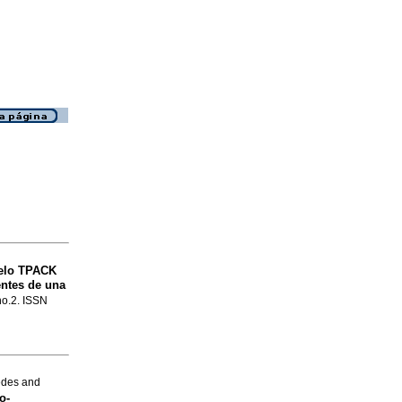
elo TPACK
entes de una
 no.2. ISSN
edes and
o-