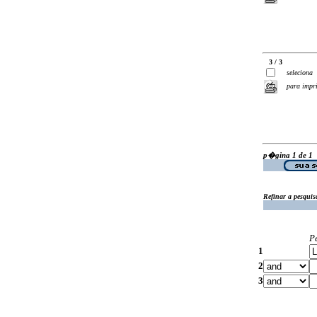
3 / 3
seleciona
para impr
p�gina 1 de 1
Refinar a pesquis
P
1
2
3