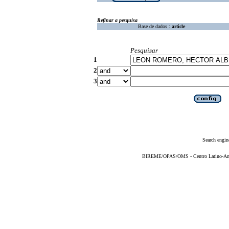
Refinar a pesquisa
Base de dados :
article
Pesquisar
1
2
3
Search engin
BIREME/OPAS/OMS - Centro Latino-Ame