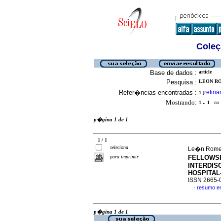
Coleç
Base de dados :
article
Pesquisa :
LEON RO
Refer�ncias encontradas :
refina
1
[
Mostrando:
1 .. 1
no f
p�gina 1 de 1
1 / 1
seleciona
Le�n Romer
para imprimir
FELLOWS
INTERDIS
HOSPITAL
ISSN 2665-
resumo e
·
p�gina 1 de 1