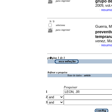
grupo de
para imprimir
2009, vol
resumo
·
3 / 3
seleciona
Guerra, M 
para imprimir
preventi
temprana
venez
, Ma
resumo
·
p�gina 1 de 1
Refinar a pesquisa
Base de dados :
article
Pesquisar
1
2
3