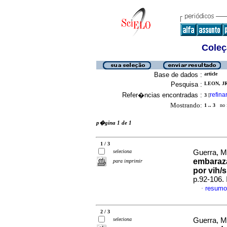
Coleç
Base de dados :
article
Pesquisa :
LEON, JR
Refer�ncias encontradas :
refina
3
[
Mostrando:
1 .. 3
no f
p�gina 1 de 1
1 / 3
seleciona
Guerra, M 
embaraza
para imprimir
por vih/s
p.92-106.
resumo
·
2 / 3
seleciona
Guerra, M