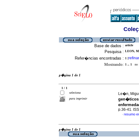
Coleç
Base de dados :
article
Pesquisa :
LEON, MI
Refer�ncias encontradas :
refina
1
[
Mostrando:
1 .. 1
no f
p�gina 1 de 1
1 / 1
seleciona
Le�n, Migue
para imprimir
gen�ticos 
enfermeda
p.36-41. IS
resumo e
·
p�gina 1 de 1