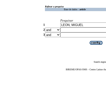
Refinar a pesquisa
Base de dados :
article
Pesquisar
1
2
3
Search engin
BIREME/OPAS/OMS - Centro Latino-Ame