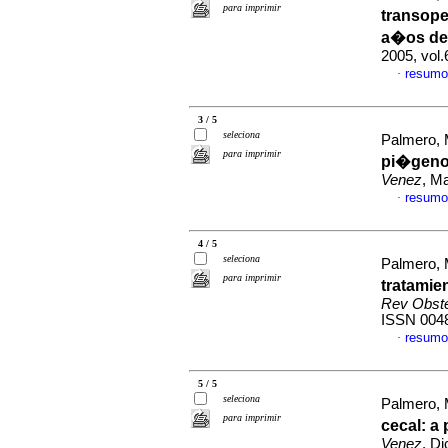
para imprimir
transope
a�os de 
2005, vol.
resumo
·
3 / 5
seleciona
Palmero, 
para imprimir
pi�gen
Venez
, M
resumo
·
4 / 5
seleciona
Palmero, 
para imprimir
tratamie
Rev Obste
ISSN 004
resumo
·
5 / 5
seleciona
Palmero, 
para imprimir
cecal: a
Venez
, D