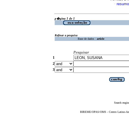
resumo
·
p�gina 1 de 1
Refinar a pesquisa
Base de dados :
article
Pesquisar
1
2
3
Search engin
BIREME/OPAS/OMS - Centro Latino-Ame