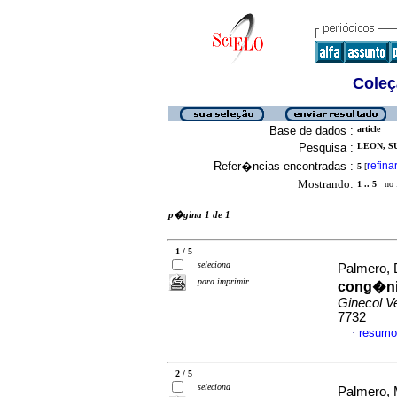
Coleç
Base de dados :
article
Pesquisa :
LEON, SU
Refer�ncias encontradas :
refina
5
[
Mostrando:
1 .. 5
no f
p�gina 1 de 1
1 / 5
seleciona
Palmero, 
para imprimir
cong�ni
Ginecol V
7732
resumo
·
2 / 5
seleciona
Palmero, 