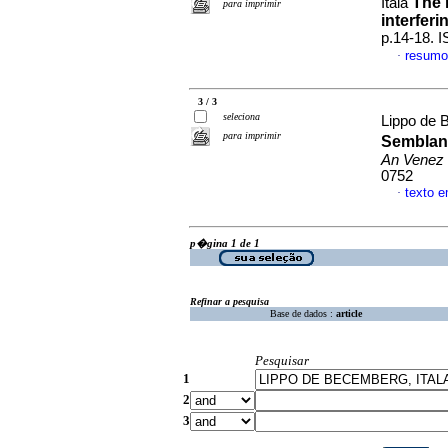
The 
Itala
para imprimir
interfer
p.14-18. 
resumo
·
3 / 3
seleciona
Lippo de 
para imprimir
Semblanz
An Venez 
0752
texto 
·
p�gina 1 de 1
Refinar a pesquisa
Base de dados :
article
Pesquisar
1
2
3