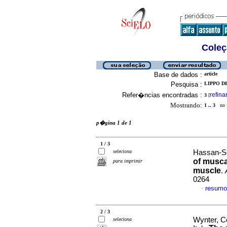
Coleç
Base de dados :
article
Pesquisa :
LIPPO D
Refer�ncias encontradas :
refina
3
[
Mostrando:
1 .. 3
no f
p�gina 1 de 1
1 / 3
seleciona
Hassan-So
of musca
para imprimir
muscle
.
0264
resumo
·
2 / 3
Wynter, C
seleciona