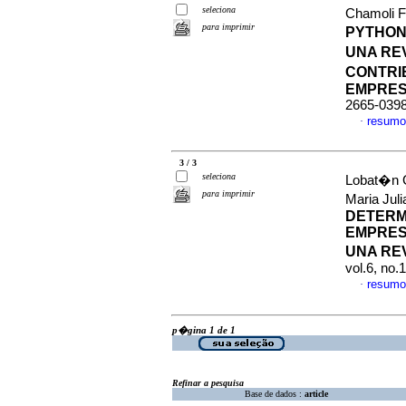
seleciona
Chamoli F
para imprimir
PYTHON
UNA RE
CONTRIB
EMPRES
2665-039
resumo
·
3 / 3
seleciona
Lobat�n G
para imprimir
Maria Jul
DETERM
EMPRES
UNA RE
vol.6, no
resumo
·
p�gina 1 de 1
Refinar a pesquisa
Base de dados :
article