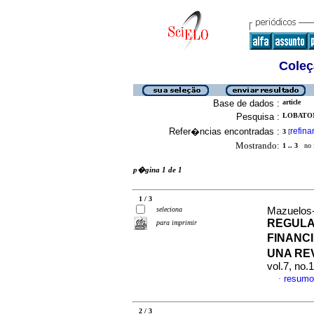
Coleç
Base de dados :
article
Pesquisa :
LOBATON
Refer�ncias encontradas :
refina
3
[
Mostrando:
1 .. 3
no f
p�gina 1 de 1
1 / 3
seleciona
Mazuelos-S
REGULA
para imprimir
FINANC
UNA RE
vol.7, no
resumo
·
2 / 3