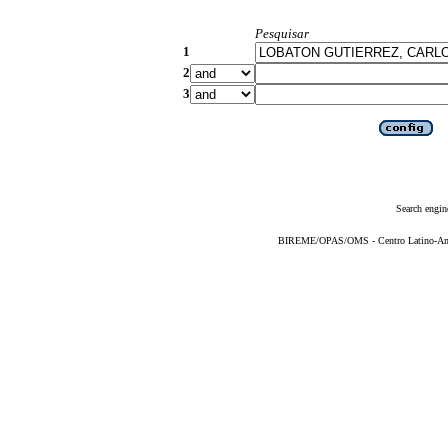
Pesquisar
1
2
3
Search engin
BIREME/OPAS/OMS - Centro Latino-Ame