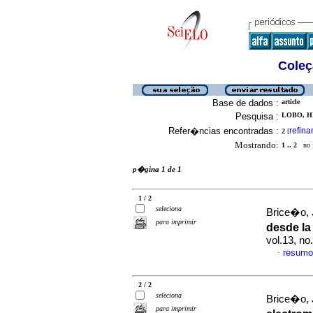
Coleç
Base de dados :
article
Pesquisa :
LOBO, H
Refer�ncias encontradas :
refina
2
[
Mostrando:
1 .. 2
no f
p�gina 1 de 1
1 / 2
seleciona
Brice�o, 
para imprimir
desde la
vol.13, n
resumo
·
2 / 2
seleciona
Brice�o, 
para imprimir