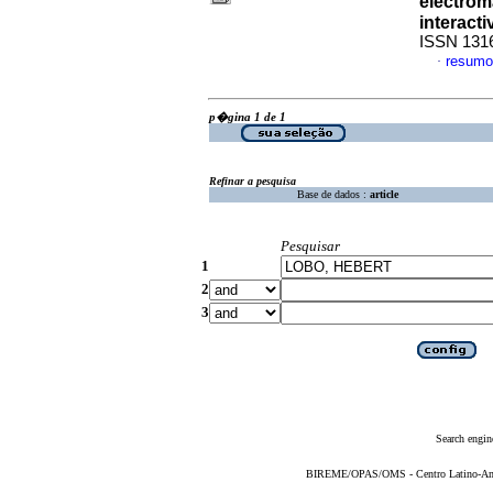
electrom
interacti
ISSN 131
resumo
·
p�gina 1 de 1
Refinar a pesquisa
Base de dados :
article
Pesquisar
1
2
3
Search engin
BIREME/OPAS/OMS - Centro Latino-Ame