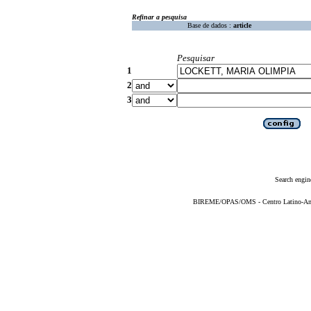
Refinar a pesquisa
Base de dados :
article
Pesquisar
1
2
3
Search engin
BIREME/OPAS/OMS - Centro Latino-Ame