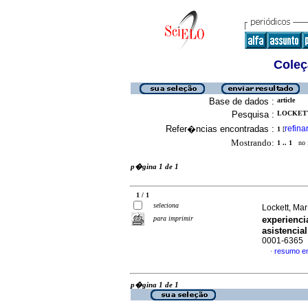
Coleç
Base de dados :
article
Pesquisa :
LOCKETT
Refer�ncias encontradas :
refina
1
[
Mostrando:
1 .. 1
no f
p�gina 1 de 1
1 / 1
seleciona
Lockett, Ma
para imprimir
experienci
asistencial
0001-6365
resumo e
·
p�gina 1 de 1