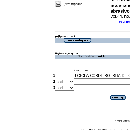
para imprimir
invasivo
abrasivo
vol.44, n
resumo
·
p�gina 1 de 1
Refinar a pesquisa
Base de dados :
article
Pesquisar
1
2
3
Search engin