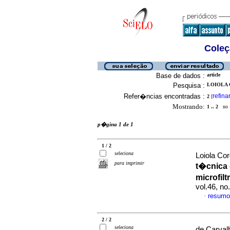
Coleç
Base de dados :
article
Pesquisa :
LOIOLA C
Refer�ncias encontradas :
refina
2
[
Mostrando:
1 .. 2
no f
p�gina 1 de 1
1 / 2
seleciona
Loiola Cor
para imprimir
t�cnica 
microfil
vol.46, n
resumo
·
2 / 2
seleciona
de Carvalh