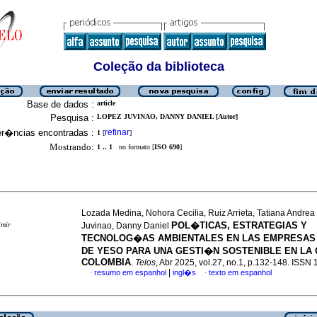
Coleção da biblioteca
Base de dados :
article
Pesquisa :
LOPEZ JUVINAO, DANNY DANIEL [Autor]
er�ncias encontradas :
refinar
1
[
]
Mostrando:
1 .. 1
no formato [
ISO 690
]
Lozada Medina, Nohora Cecilia, Ruiz Arrieta, Tatiana Andre
POL�TICAS, ESTRATEGIAS Y
imir
Juvinao, Danny Daniel
TECNOLOG�AS AMBIENTALES EN LAS EMPRESAS
DE YESO PARA UNA GESTI�N SOSTENIBLE EN LA 
COLOMBIA
.
Telos
, Abr 2025, vol.27, no.1, p.132-148. ISSN
|
resumo em espanhol
ingl�s
texto em espanhol
·
·