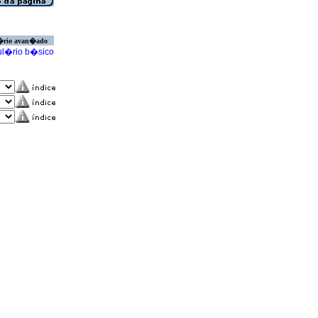
�rio avan�ado
l�rio b�sico