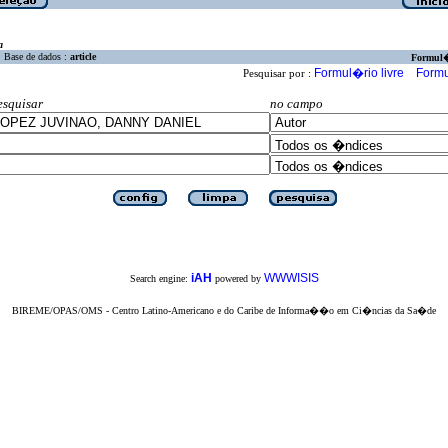
a
Base de dados :
article
Formul
Formul�rio livre
Formu
Pesquisar por :
esquisar
no campo
iAH
WWWISIS
Search engine:
powered by
BIREME/OPAS/OMS - Centro Latino-Americano e do Caribe de Informa��o em Ci�ncias da Sa�de