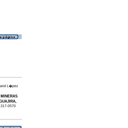
a and L�pez
 MINERAS
GUAJIRA,
 1317-0570