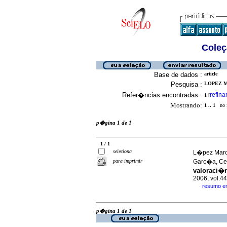
Coleç
Base de dados :
article
Pesquisa :
LOPEZ M
Refer�ncias encontradas :
refina
1
[
Mostrando:
1 .. 1
no f
p�gina 1 de 1
1 / 1
seleciona
L�pez Marco
para imprimir
Garc�a, C
valoraci�
2006, vol.4
resumo e
·
p�gina 1 de 1