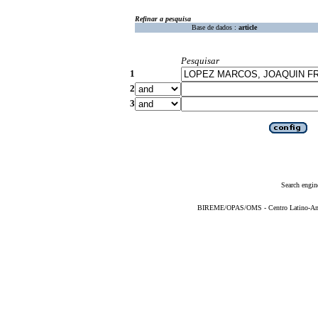
Refinar a pesquisa
Base de dados :
article
Pesquisar
1
2
3
Search engin
BIREME/OPAS/OMS - Centro Latino-Ame