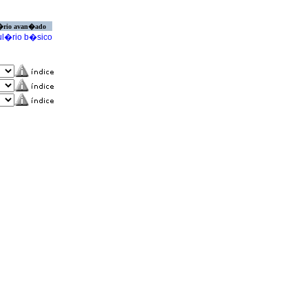
�rio avan�ado
l�rio b�sico