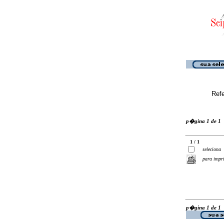
Ref
p�gina 1 de 1
1 / 1
seleciona
para impr
p�gina 1 de 1