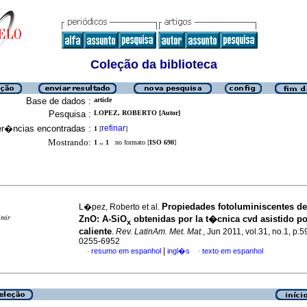
Coleção da biblioteca
Base de dados :
article
Pesquisa :
LOPEZ, ROBERTO [Autor]
er�ncias encontradas :
refinar
1
[
]
Mostrando:
1 .. 1
no formato [
ISO 690
]
Propiedades fotoluminiscentes d
L�pez, Roberto et al.
imir
ZnO
:
A-SiO
obtenidas por la t�cnica cvd asistido po
x
caliente
.
Rev. LatinAm. Met. Mat.
, Jun 2011, vol.31, no.1, p.
0255-6952
|
resumo em espanhol
ingl�s
texto em espanhol
·
·