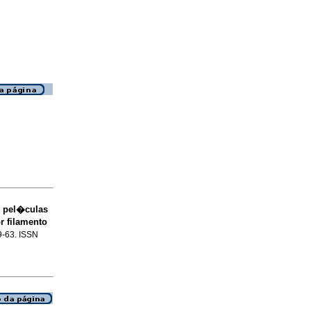
e pel�culas
r filamento
59-63. ISSN