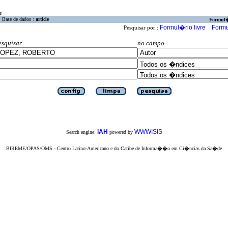
a
Base de dados :
article
Formul
Formul�rio livre
Formu
Pesquisar por :
esquisar
no campo
iAH
WWWISIS
Search engine:
powered by
BIREME/OPAS/OMS - Centro Latino-Americano e do Caribe de Informa��o em Ci�ncias da Sa�de