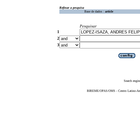
Refinar a pesquisa
Base de dados :
article
Pesquisar
1
2
3
Search engin
BIREME/OPAS/OMS - Centro Latino-Ame