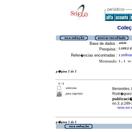
Coleç
Base de dados :
article
Pesquisa :
LOPEZ-IS
Refer�ncias encontradas :
refina
1
[
Mostrando:
1 .. 1
no f
p�gina 1 de 1
1 / 1
seleciona
Benavides, 
Rodr�guez-
para imprimir
publicaci�
no.3, p.289
texto em 
·
p�gina 1 de 1