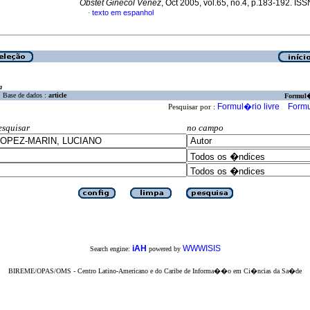
Obstet Ginecol Venez
, Oct 2005, vol.65, no.4, p.183-192. I
texto em espanhol
·
a
Base de dados :
article
Formul
Formul�rio livre
Formu
Pesquisar por :
esquisar
no campo
iAH
WWWISIS
Search engine:
powered by
BIREME/OPAS/OMS - Centro Latino-Americano e do Caribe de Informa��o em Ci�ncias da Sa�de