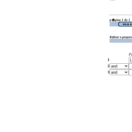
p�gina 1 de 1
Refinar a pesquis
P
1
2
3