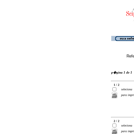
Ref
p�gina 1 de 1
1 / 2
seleciona
para impr
2 / 2
seleciona
para impr