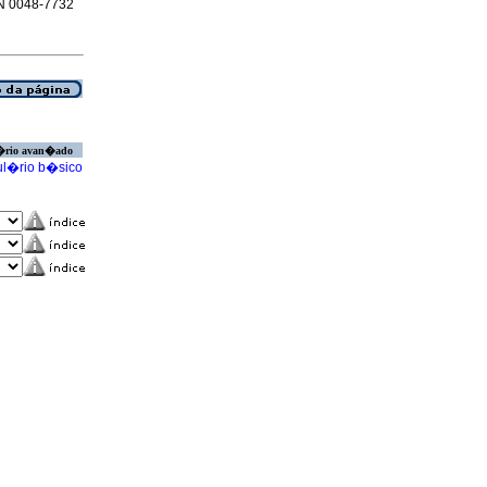
SSN 0048-7732
�rio avan�ado
l�rio b�sico