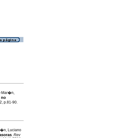
ez-Mar�n,
s no
2, p.81-90.
r�n, Luciano
asoras
.
Rev