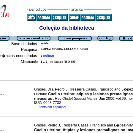
Coleção da biblioteca
Base de dados :
article
Pesquisa :
LOPEZ-MARIN, LUCIANO [Autor]
er�ncias encontradas :
refinar
2
[
]
Mostrando:
1 .. 2
no formato [
ISO 690
]
Grases, Drs. Pedro J, Tresserra Casas, Francisco and L�p
Cuello uterino: atipias y lesiones premaligna
Luciano
imir
invasoras
.
Rev Obstet Ginecol Venez
, Jun 2006, vol.66, no.
ISSN 0048-7732
texto em espanhol
·
Grases, Pedro J, Tresserra Casas, Francisco and L�pez-Ma
Cuello uterino
:
Atipias y lesiones premalignas no inv
imir