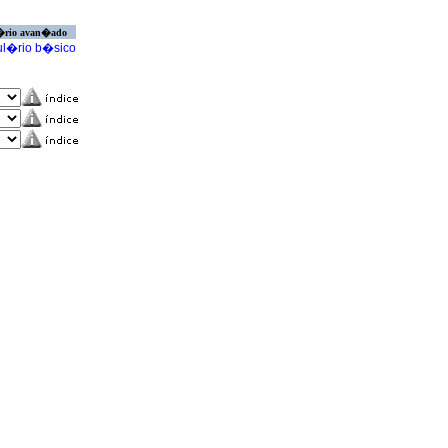
�rio avan�ado
l�rio b�sico