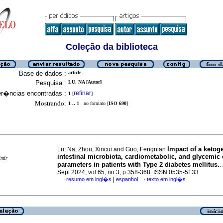
Coleção da biblioteca
Base de dados :
article
Pesquisa :
LU, NA [Autor]
er�ncias encontradas :
refinar
1
[
]
Mostrando:
1 .. 1
no formato [
ISO 690
]
Impact of a ketoge
Lu, Na, Zhou, Xincui and Guo, Fengnian
intestinal microbiota, cardiometabolic, and glycemic 
imir
parameters in patients with Type 2 diabetes mellitus.
.
Sept 2024, vol.65, no.3, p.358-368. ISSN 0535-5133
|
resumo em ingl�s
espanhol
texto em ingl�s
·
·