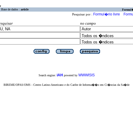
a
Base de dados :
article
Formul
Formul�rio livre
Formu
Pesquisar por :
esquisar
no campo
iAH
WWWISIS
Search engine:
powered by
BIREME/OPAS/OMS - Centro Latino-Americano e do Caribe de Informa��o em Ci�ncias da Sa�de