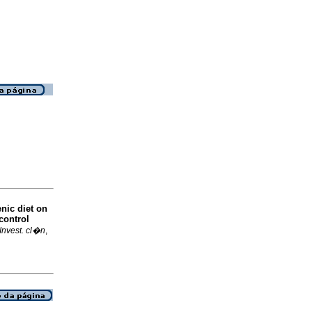
nic diet on
control
Invest. cl�n
,