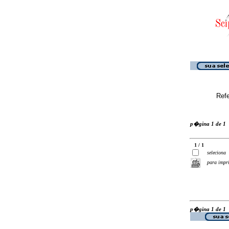
Ref
p�gina 1 de 1
1 / 1
seleciona
para impr
p�gina 1 de 1