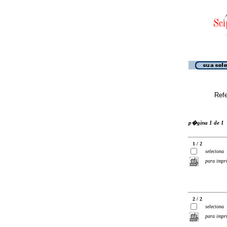
Ref
p�gina 1 de 1
1 / 2
seleciona
para impr
2 / 2
seleciona
para impr