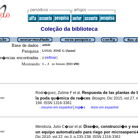
Coleção da biblioteca
Base de dados :
article
Pesquisa :
LUGO, JOSE G [Autor]
er�ncias encontradas :
refinar
2
[
]
Mostrando:
1 .. 2
no formato [
ISO 690
]
Respuesta de las plantas de 
Rodr�guez, Zulime F et al.
la poda qu�mica de ra�ces
imir
.
Bioagro
, Dic 2015, vol.27, 
194. ISSN 1316-3361
|
resumo em espanhol
ingl�s
texto em espanhol
·
·
Dise�o, construcci�n y ev
Mendoza, Julio C�sar et al.
imir
un equipo automatizado para riego por microaspers
Dic 2010, vol.22, no.3, p.235-238. ISSN 1316-3361