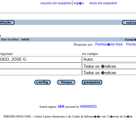
|
resumo em espanhol
ingl�s
texto em espanhol
·
·
a
Base de dados :
article
Formul
Formul�rio livre
Formu
Pesquisar por :
esquisar
no campo
iAH
WWWISIS
Search engine:
powered by
BIREME/OPAS/OMS - Centro Latino-Americano e do Caribe de Informa��o em Ci�ncias da Sa�de