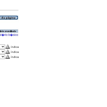
�rio avan�ado
l�rio b�sico