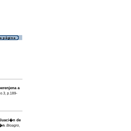
berenjena a
no.3, p.189-
aluaci�n de
i�n
.
Bioagro
,