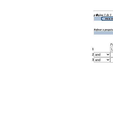
p�gina 1 de 1
Refinar a pesquis
P
1
2
3