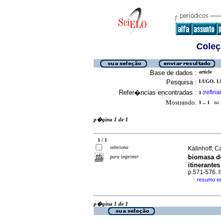
Coleç
Base de dados :
article
Pesquisa :
LUGO, L
Refer�ncias encontradas :
refina
1
[
Mostrando:
1 .. 1
no f
p�gina 1 de 1
1 / 1
seleciona
Kalinhoff, 
biomasa de
para imprimir
itinerante
p.571-576.
resumo e
·
p�gina 1 de 1