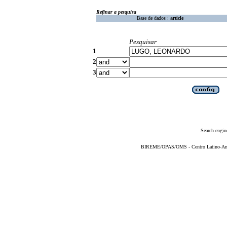
Refinar a pesquisa
Base de dados :
article
Pesquisar
1
2
3
Search engin
BIREME/OPAS/OMS - Centro Latino-Ame