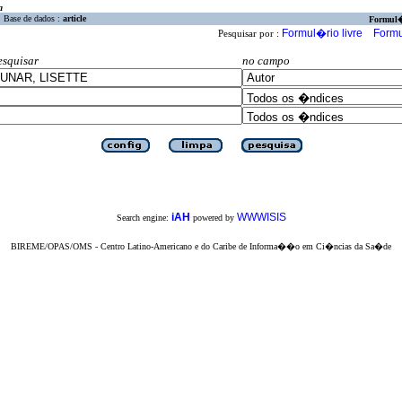
a
Base de dados :
article
Formul
Formul�rio livre
Formu
Pesquisar por :
esquisar
no campo
iAH
WWWISIS
Search engine:
powered by
BIREME/OPAS/OMS - Centro Latino-Americano e do Caribe de Informa��o em Ci�ncias da Sa�de