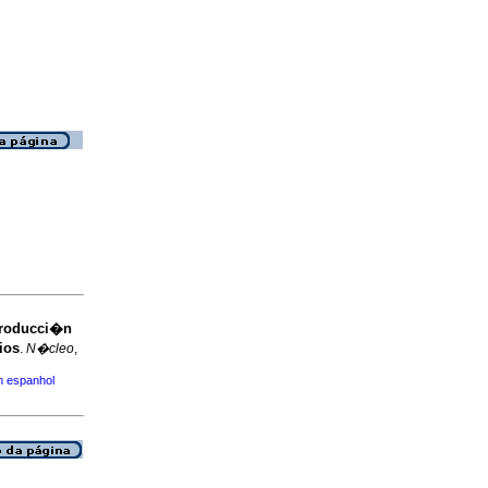
 producci�n
ios
.
N�cleo
,
m espanhol