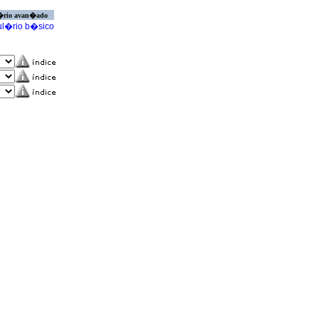
�rio avan�ado
l�rio b�sico