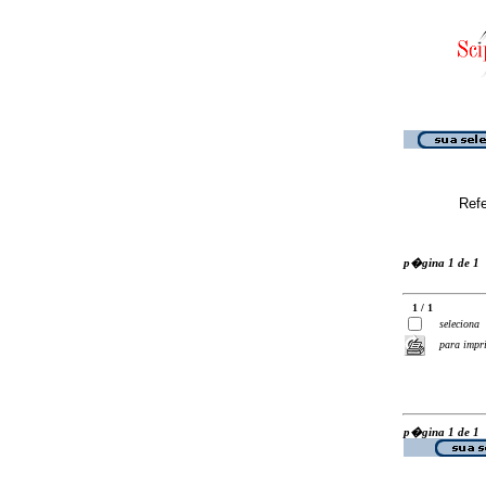
Ref
p�gina 1 de 1
1 / 1
seleciona
para impr
p�gina 1 de 1