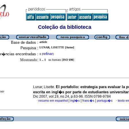
Coleção da biblioteca
Base de dados :
article
Pesquisa :
LUNAR, LISETTE [Autor]
er�ncias encontradas :
refinar
1
[
]
Mostrando:
1 .. 1
no formato [
ISO 690
]
El portafolio
:
estrategia para evaluar la
Lunar, Lisette.
imir
escrita en ingl�s por parte de estudiantes universitar
Dic 2007, vol.19, no.24, p.63-96. ISSN 0798-9784
|
|
|
resumo em espanhol
ingl�s
franc�s
portugu�s
texto e
·
·