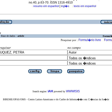
no.40, p.63-70. ISSN 1316-4910
|
resumo em espanhol
ingl�s
texto em espanhol
·
·
a
Base de dados :
article
Formul
Formul�rio livre
Formu
Pesquisar por :
esquisar
no campo
iAH
WWWISIS
Search engine:
powered by
BIREME/OPAS/OMS - Centro Latino-Americano e do Caribe de Informa��o em Ci�ncias da Sa�de