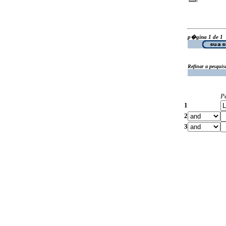
p�gina 1 de 1
Refinar a pesquis
P
1
2
3