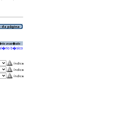
�rio avan�ado
l�rio b�sico