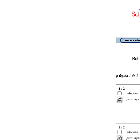
Ref
p�gina 1 de 1
1 / 2
seleciona
para impr
2 / 2
seleciona
para impr