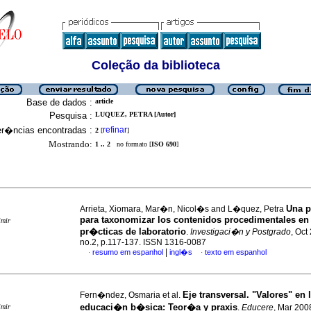
Coleção da biblioteca
Base de dados :
article
Pesquisa :
LUQUEZ, PETRA [Autor]
er�ncias encontradas :
refinar
2
[
]
Mostrando:
1 .. 2
no formato [
ISO 690
]
Una p
Arrieta, Xiomara, Mar�n, Nicol�s and L�quez, Petra
para taxonomizar los contenidos procedimentales en 
imir
pr�cticas de laboratorio
.
Investigaci�n y Postgrado
, Oct
no.2, p.117-137. ISSN 1316-0087
|
resumo em espanhol
ingl�s
texto em espanhol
·
·
Eje transversal.
"Valores" en 
Fern�ndez, Osmaria et al.
educaci�n b�sica
:
Teor�a y praxis
imir
.
Educere
, Mar 2008