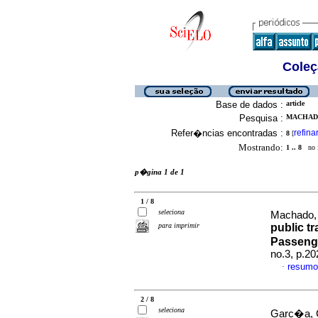
Coleç
Base de dados :
article
Pesquisa :
MACHADO
Refer�ncias encontradas :
refina
8
[
Mostrando:
1 .. 8
no f
p�gina 1 de 1
1 / 8
seleciona
Machado, 
para imprimir
public t
Passeng
no.3, p.2
resumo
·
2 / 8
seleciona
Garc�a, C