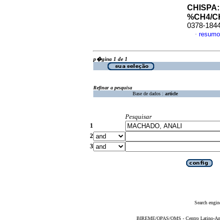
CHISPA
%CH4/C
0378-184
resumo
·
p�gina 1 de 1
Refinar a pesquisa
Base de dados :
article
Pesquisar
1
2
3
Search engin
BIREME/OPAS/OMS - Centro Latino-Ame