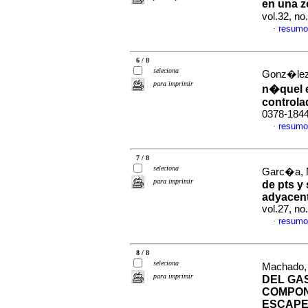
en una z
vol.32, n
resumo
·
6 / 8
seleciona
Gonz�lez,
para imprimir
n�quel 
control
0378-184
resumo
·
7 / 8
seleciona
Garc�a, 
para imprimir
de pts y
adyacent
vol.27, n
resumo
·
8 / 8
seleciona
Machado, 
para imprimir
DEL GA
COMPON
ESCAPE