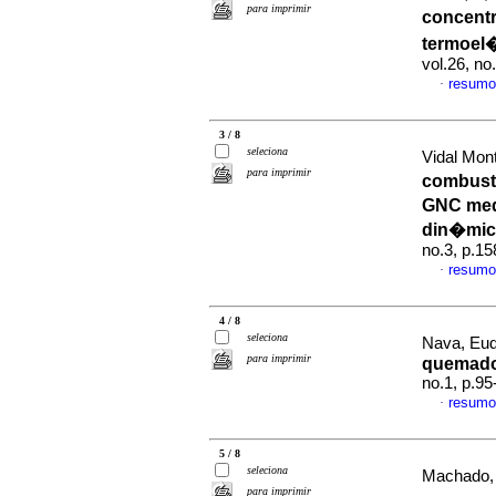
para imprimir
concent
termoel�
vol.26, n
resumo
·
3 / 8
seleciona
Vidal Monti
para imprimir
combusti
GNC med
din�mi
no.3, p.1
resumo
·
4 / 8
seleciona
Nava, Eud
para imprimir
quemado
no.1, p.9
resumo
·
5 / 8
seleciona
Machado, 
para imprimir