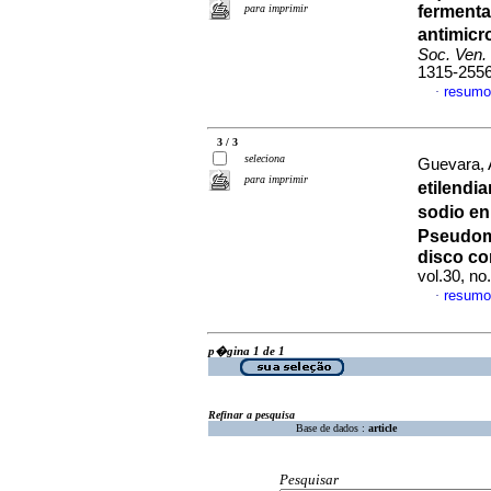
para imprimir
fermenta
antimicr
Soc. Ven. 
1315-255
resumo
·
3 / 3
seleciona
Guevara, 
para imprimir
etilendi
sodio en
Pseudomo
disco c
vol.30, no
resumo
·
p�gina 1 de 1
Refinar a pesquisa
Base de dados :
article
Pesquisar