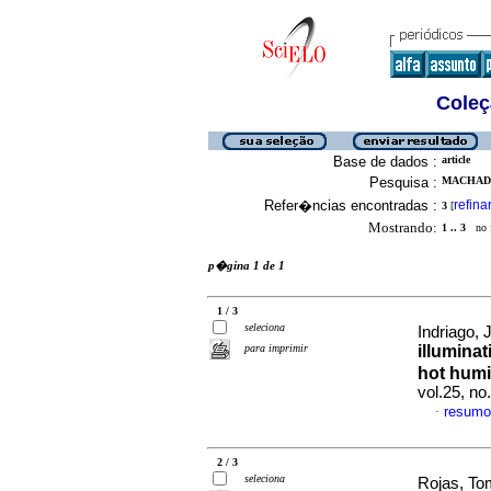
Coleç
Base de dados :
article
Pesquisa :
MACHADO
Refer�ncias encontradas :
refina
3
[
Mostrando:
1 .. 3
no f
p�gina 1 de 1
1 / 3
seleciona
Indriago, 
para imprimir
illuminat
hot humi
vol.25, n
resumo
·
2 / 3
seleciona
Rojas, To