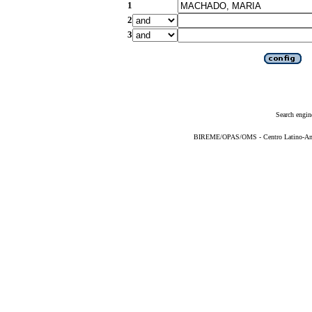
1
2
3
Search engin
BIREME/OPAS/OMS - Centro Latino-Ame