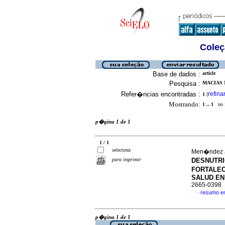
Coleç
Base de dados :
article
Pesquisa :
MACIAS 
Refer�ncias encontradas :
refina
1
[
Mostrando:
1 .. 1
no f
p�gina 1 de 1
1 / 1
seleciona
Men�ndez J
para imprimir
DESNUTRI
FORTALEC
SALUD EN
2665-0398
resumo e
·
p�gina 1 de 1