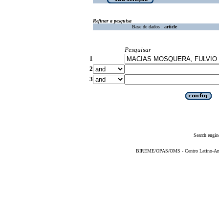
Refinar a pesquisa
Base de dados :
article
Pesquisar
1
2
3
Search engin
BIREME/OPAS/OMS - Centro Latino-Ame